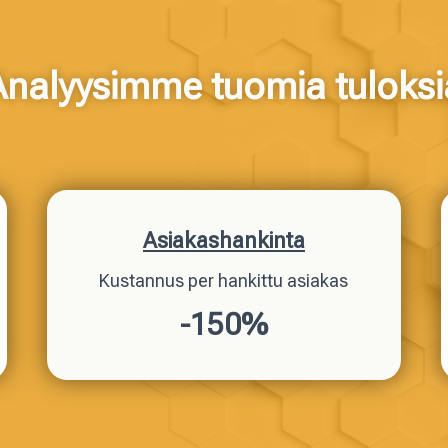
Analyysimme tuomia tuloksi
Asiakashankinta
Kustannus per hankittu asiakas
-150%