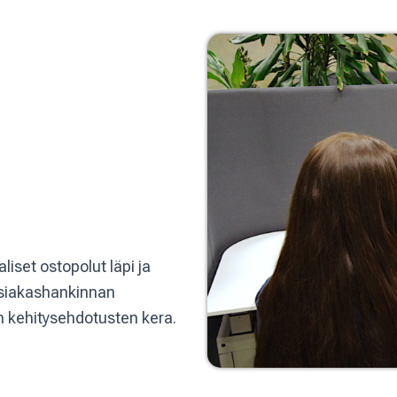
liset ostopolut läpi ja
 asiakashankinnan
en kehitysehdotusten kera.