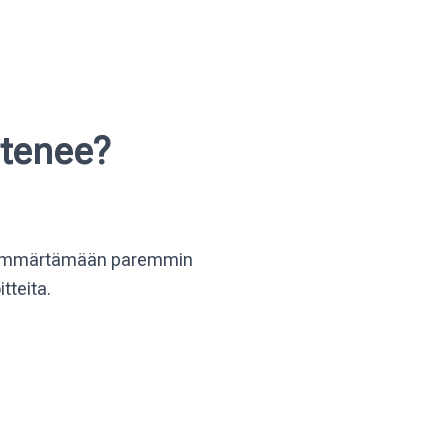
etenee?
ä ymmärtämään paremmin
tteita.