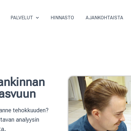
PALVELUT
HINNASTO
AJANKOHTAISTA
ankinnan
kasvuun
tanne tehokkuuden?
ttavan analyysin
ta.