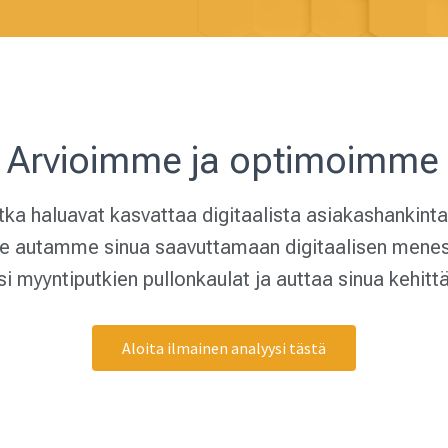
Arvioimme ja optimoimme k
otka haluavat kasvattaa digitaalista asiakashankinta
, me autamme sinua saavuttamaan digitaalisen mene
i myyntiputkien pullonkaulat ja auttaa sinua kehit
Aloita ilmainen analyysi tästä