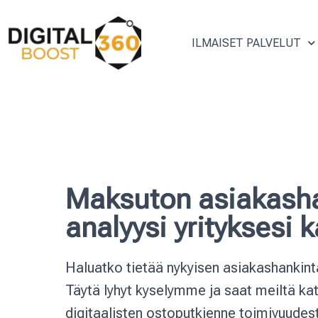
ILMAISET PALVELUT
Maksuton asiakash
analyysi yrityksesi 
Haluatko tietää nykyisen asiakashankin
Täytä lyhyt kyselymme ja saat meiltä ka
digitaalisten ostoputkienne toimivuudes