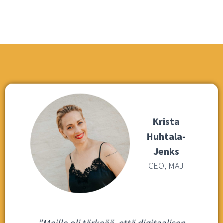
Krista
Huhtala-
Jenks
CEO, MAJ
”Meille oli tärkeää, että digitaalisen