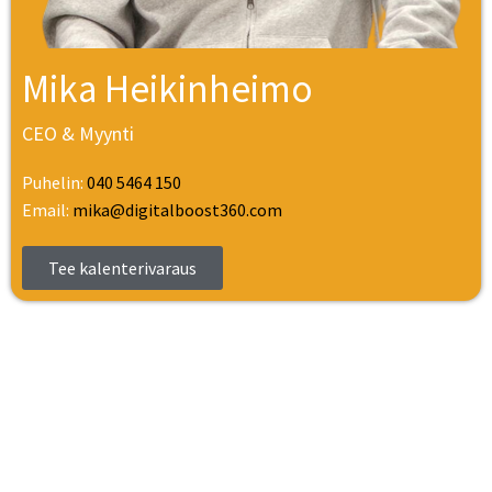
Mika Heikinheimo
CEO & Myynti
Puhelin:
040 5464 150
Email:
mika@digitalboost360.com
Tee kalenterivaraus