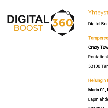
Yhteyst
Digital Bo
Tampereen
Crazy To
Rautatienk
33100 Ta
Helsingin 
Maria 01, 
Lapinlahd