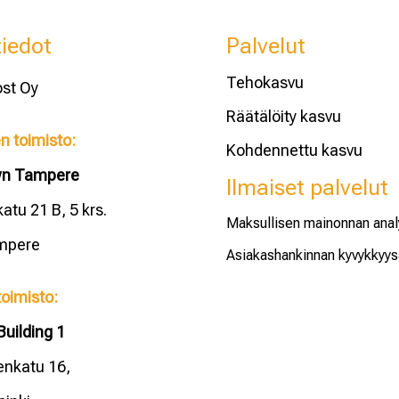
iedot
Palvelut
Tehokasvu
ost Oy
Räätälöity kasvu
 toimisto:
Kohdennettu kasvu
wn Tampere
Ilmaiset palvelut
atu 21 B, 5 krs.
Maksullisen mainonnan anal
mpere
Asiakashankinnan kyvykkyys
toimisto:
Building 1
enkatu 16,