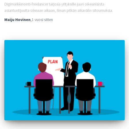
Digimarkkinointi-freelancer tarjoaa yrityksille juuri oikeanlaista
asiantuntijuutta oikeaan aikaan, ilman pitkän aikavälin sitoumuksia.
Maiju Hovinen
,
1 vuosi
sitten