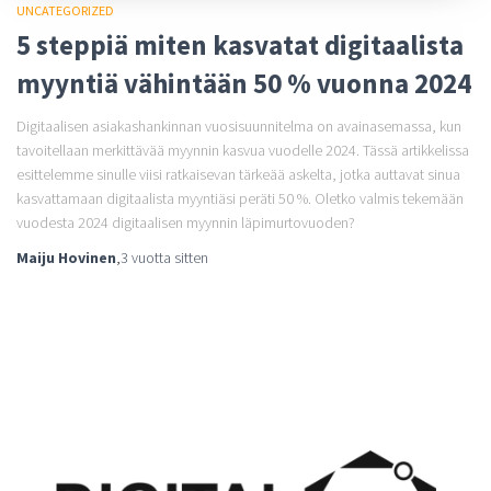
UNCATEGORIZED
5 steppiä miten kasvatat digitaalista
myyntiä vähintään 50 % vuonna 2024
Digitaalisen asiakashankinnan vuosisuunnitelma on avainasemassa, kun
tavoitellaan merkittävää myynnin kasvua vuodelle 2024. Tässä artikkelissa
esittelemme sinulle viisi ratkaisevan tärkeää askelta, jotka auttavat sinua
kasvattamaan digitaalista myyntiäsi peräti 50 %. Oletko valmis tekemään
vuodesta 2024 digitaalisen myynnin läpimurtovuoden?
Maiju Hovinen
,
3 vuotta
sitten