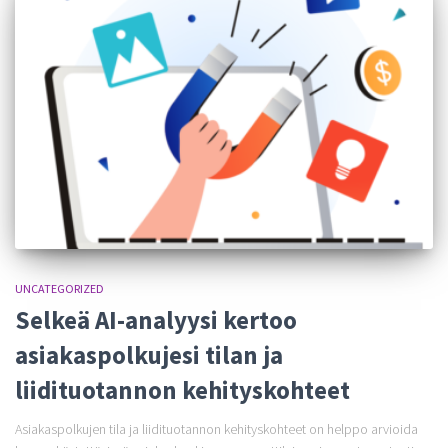
UNCATEGORIZED
Selkeä AI-analyysi kertoo
asiakaspolkujesi tilan ja
liidituotannon kehityskohteet
Asiakaspolkujen tila ja liidituotannon kehityskohteet on helppo arvioida