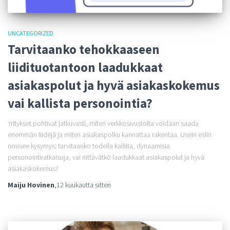
UNCATEGORIZED
Tarvitaanko tehokkaaseen
liidituotantoon laadukkaat
asiakaspolut ja hyvä asiakaskokemus
vai kallista personointia?
Yritykset pohtivat jatkuvasti, miten verkkosivustolta voidaan saada
enemmän liidejä ja miten asiakaspolku kannattaa rakentaa. Usein esiin
nousee kysymys: tarvitaanko todella kalliita, dynaamisia
personointiratkaisuja, vai riittävätkö laadukkaat asiakaspolut ja hyvä
asiakaskokemus?
Maiju Hovinen
,
12 kuukautta
sitten